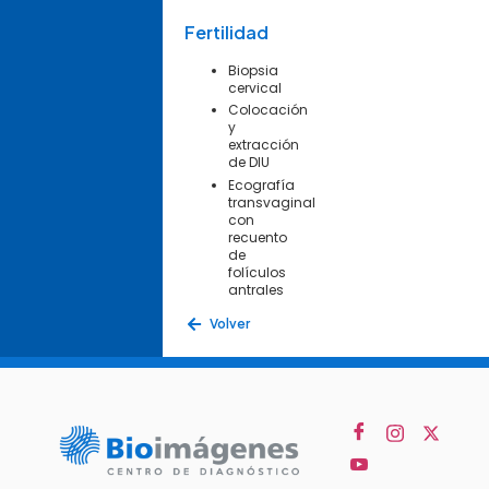
Fertilidad
Biopsia
cervical
Colocación
y
extracción
de DIU
Ecografía
transvaginal
con
recuento
de
folículos
antrales
Volver