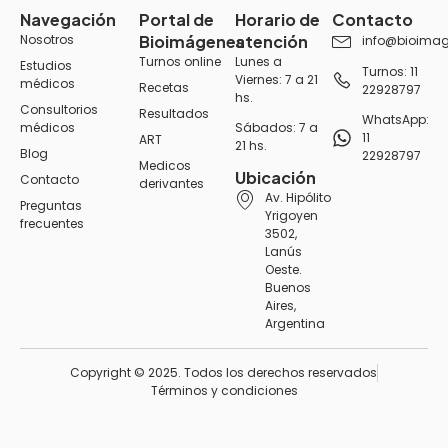
Navegación
Portal de
Horario de
Contacto
Nosotros
Bioimágenes
atención
info@bioimag
Turnos online
Lunes a
Estudios
Turnos: 11
Viernes: 7 a 21
médicos
Recetas
22928797
hs.
Consultorios
Resultados
WhatsApp:
médicos
Sábados: 7 a
11
ART
21 hs.
Blog
22928797
Medicos
Ubicación
Contacto
derivantes
Av. Hipólito
Preguntas
Yrigoyen
frecuentes
3502,
Lanús
Oeste.
Buenos
Aires,
Argentina
Copyright © 2025. Todos los derechos reservados
Términos y condiciones