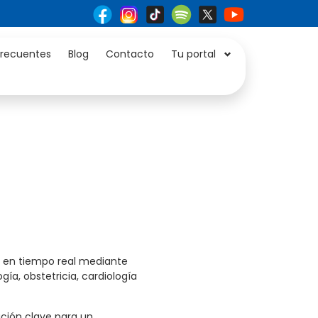
frecuentes
Blog
Contacto
Tu portal
o en tiempo real mediante
a, obstetricia, cardiología
ción clave para un