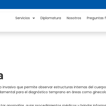
Servicios
Diplomatura
Nosotros
Preguntas 
a
no invasivo que permite observar estructuras internas del cuerp
ndamental para el diagnóstico temprano en áreas como ginecologí
ctar anomalías, guiar procedimientos médicos y brindar informa