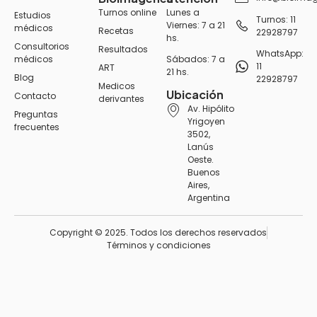
Turnos online
Lunes a
Estudios
Turnos: 11
Viernes: 7 a 21
médicos
Recetas
22928797
hs.
Consultorios
Resultados
WhatsApp:
médicos
Sábados: 7 a
11
ART
21 hs.
Blog
22928797
Medicos
Ubicación
Contacto
derivantes
Av. Hipólito
Preguntas
Yrigoyen
frecuentes
3502,
Lanús
Oeste.
Buenos
Aires,
Argentina
Copyright © 2025. Todos los derechos reservados
Términos y condiciones