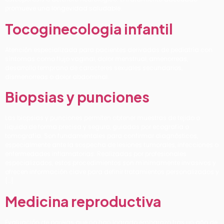
promueve una longevidad saludable.
Tocoginecologia infantil
Atención especializada para pacientes derivadas de pediatría con
síntomas como flujo vaginal, dolor menstrual, amenorreas,
desarrollo temprano de caracteres sexuales secundarios,
dismenorreas o dolor abdominal.
Biopsias y punciones
Las biopsias y punciones permiten obtener muestras de tejido o
líquido de forma precisa y segura, guiadas por ecografía o
tomografía. Son fundamentales para confirmar diagnósticos,
especialmente ante la sospecha de lesiones tumorales, infecciones o
enfermedades inflamatorias. Realizadas por profesionales
especializados, estos procedimientos son mínimamente invasivos y
ofrecen información clave para definir tratamientos personalizados y
[…]
Medicina reproductiva
Evaluación de parejas que no han logrado embarazo tras un año de