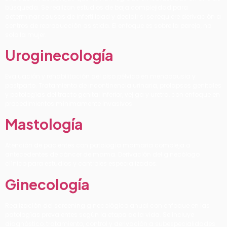
búsqueda. Se realizan estudios de baja complejidad para
determinar causas de infertilidad y decidir si se requiere derivación a
centros de reproducción asistida. El enfoque es sobre la pareja, no
solo la mujer.
Uroginecología
Evaluación y rehabilitación del piso pélvico en menopausia y
postparto. Tratamiento de incontinencia urinaria, prolapsos genitales
y patologías del tracto genital inferior, vejiga y uretra, con enfoque en
procedimientos mínimamente invasivos.
Mastología
Atención de pacientes con patología mamaria compleja o
antecedentes de cáncer de mama. Derivación del ginecólogo
clínico para estudios y controles especializados.
Ginecología
Realización del screening ginecológico anual con enfoque en las
patologías prevalentes según la etapa de la vida. Se incluye
diagnóstico, tratamiento, control y derivación a subespecialidades.