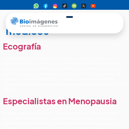
Archivos:
Estudios
medicos
Ecografía
La ecografía es un estudio no invasivo que permite observar
estructuras internas del cuerpo en tiempo real mediante ondas de
ultrasonido. Es fundamental para el diagnóstico temprano en áreas
como ginecología, obstetricia, cardiología y medicina general. Su
uso regular permite detectar anomalías, guiar procedimientos
médicos y brindar información clave para un tratamiento oportuno y
preciso.
Especialistas en Menopausia
Mujeres que han dejado de menstruar o están en transición deben
acudir a un especialista en menopausia para tratar síntomas y
prevenir complicaciones como enfermedades cardiovasculares,
osteoporosis o deterioro neurológico. El tratamiento adecuado