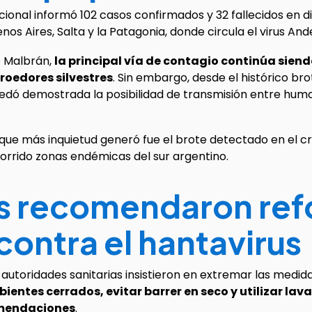
cional informó 102 casos confirmados y 32 fallecidos en dis
s Aires, Salta y la Patagonia, donde circula el virus Ande
to Malbrán,
la principal vía de contagio continúa siend
 roedores silvestres
. Sin embargo, desde el histórico bro
uedó demostrada la posibilidad de transmisión entre hu
 que más inquietud generó fue el brote detectado en el c
corrido zonas endémicas del sur argentino.
s recomendaron refo
ontra el hantavirus
 autoridades sanitarias insistieron en extremar las medid
ientes cerrados, evitar barrer en seco y utilizar la
omendaciones
.