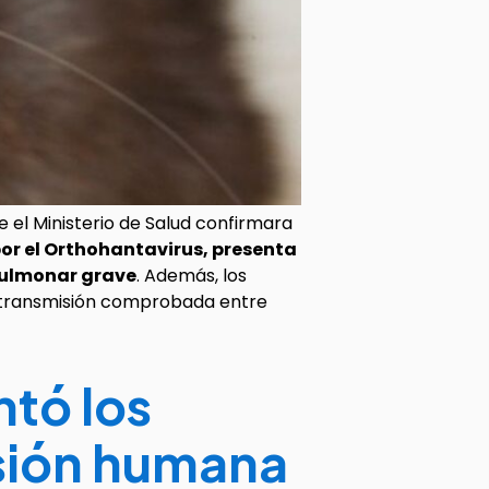
 el Ministerio de Salud confirmara
r el Orthohantavirus, presenta
pulmonar grave
. Además, los
on transmisión comprobada entre
ntó los
isión humana