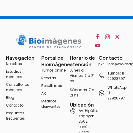
Navegación
Portal de
Horario de
Contacto
Nosotros
Bioimágenes
atención
info@bioimag
Turnos online
Lunes a
Estudios
Turnos: 11
Viernes: 7 a 21
médicos
Recetas
22928797
hs.
Consultorios
Resultados
WhatsApp:
médicos
Sábados: 7 a
11
ART
21 hs.
Blog
22928797
Medicos
Ubicación
Contacto
derivantes
Av. Hipólito
Preguntas
Yrigoyen
frecuentes
3502,
Lanús
Oeste.