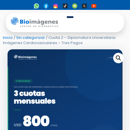
Inicio
/
Sin categorizar
/ Cuota 2 – Diplomatura Universitaria
Imágenes Cardiovasculares – Tres Pagos